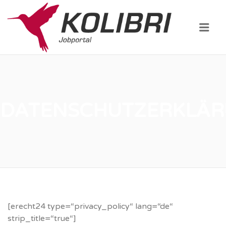
KOLIBRI
JOBPOR
Menü
DATENSCHUTZERKLÄ
[erecht24 type=“privacy_policy“ lang=“de“
strip_title=“true“]